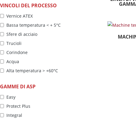
GAMMA
VINCOLI DEL PROCESSO
Industria della difesa
Vernice ATEX
Industria della fucinatura-fonderia-
siderurgia
Bassa temperatura < + 5°C
Sfere di acciaio
MACHI
Trucioli
Corindone
Acqua
Alta temperatura > +60°C
Olio
GAMME DI ASP
Umidità
Easy
Getto ad alta pressione
Protect Plus
Lubrificanti
Integral
Polvere abrasiva
Sabbia
Senza silicone