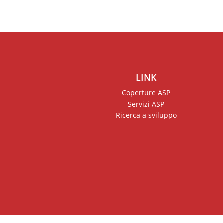
Scintille
Nebulizzazione di pitture
vernici e stucco
LINK
Coperture ASP
Servizi ASP
Ricerca a sviluppo