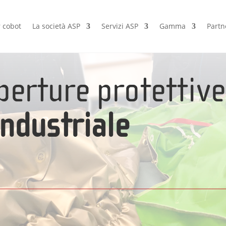
 cobot
La società ASP
Servizi ASP
Gamma
Partn
perture protettiv
industriale