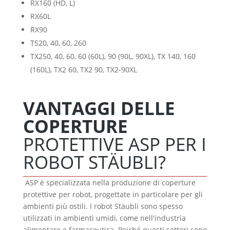
RX160 (HD, L)
RX60L
RX90
TS20, 40, 60, 260
TX250, 40, 60, 60 (60L), 90 (90L, 90XL), TX 140, 160
(160L), TX2 60, TX2 90, TX2-90XL
VANTAGGI DELLE
COPERTURE
PROTETTIVE ASP PER I
ROBOT STÄUBLI?
ASP è specializzata nella produzione di coperture
protettive per robot, progettate in particolare per gli
ambienti più ostili. I robot Stäubli sono spesso
utilizzati in ambienti umidi, come nell'industria
alimentare e farmaceutica. Poiché questi settori sono