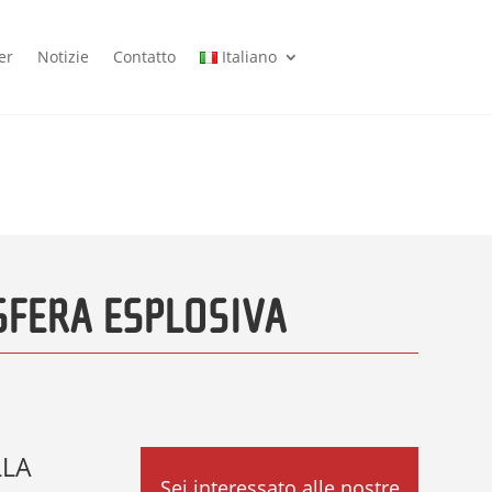
er
Notizie
Contatto
Italiano
SFERA ESPLOSIVA
LLA
Sei interessato alle nostre