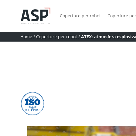
Coperture per robot
Coperture per
Home
/
Coperture per robot
/
ATEX: atmosfera esplosiva