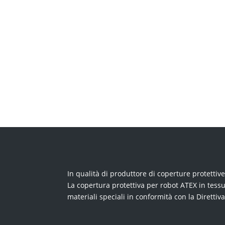
In qualità di produttore di coperture protettiv
La copertura protettiva per robot ATEX in tessu
materiali speciali in conformità con la Diretti