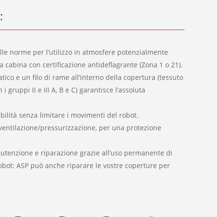
:
lle norme per l’utilizzo in atmosfere potenzialmente
a cabina con certificazione antideflagrante (Zona 1 o 21).
atico e un filo di rame all’interno della copertura (tessuto
 gruppi II e III A, B e C) garantisce l’assoluta
bilità senza limitare i movimenti del robot.
ventilazione/pressurizzazione, per una protezione
nutenzione e riparazione grazie all’uso permanente di
obot: ASP può anche riparare le vostre coperture per